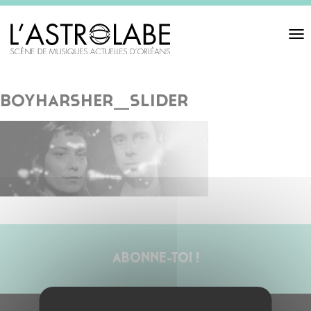
Toggl
navigat
boyharsher_slider
ABONNE-TOI !