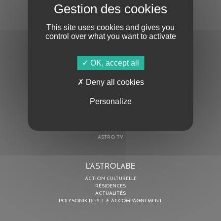
S'ABONNER À LA NEWSLETTER
This site uses cookies and gives you
control over what you want to activate
OK, accept all
Deny all cookies
En cochant cette case, j’accepte la
Politique de confidentialité
de ce site
Personalize
AU PROGRAMME
AGENDA
ASTRO TV
L’ASTROLABE
ACTION CULTURELLE
RÉSIDENCES
ACTUALITÉS
POLYSONIK REPET & ACCOMPAGNEMENT