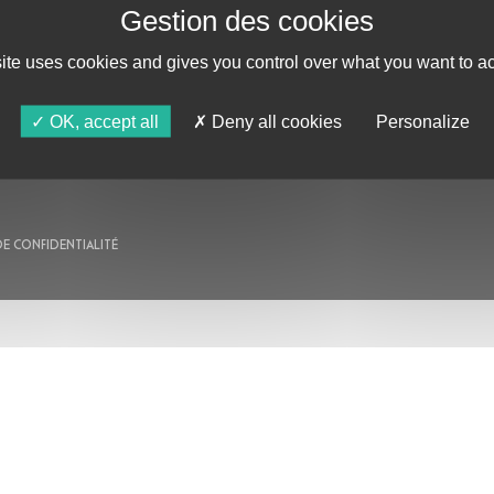
AU PROGRAMME
site uses cookies and gives you control over what you want to ac
AGENDA
ASTRO TV
OK, accept all
Deny all cookies
Personalize
DE CONFIDENTIALITÉ