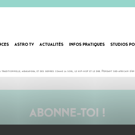
NCES
ASTRO TV
ACTUALITÉS
INFOS PRATIQUES
STUDIOS PO
érence et la qualité mélodique des compositions proposées. Il enfonce aujourd’hui le clou avec Mangali
 traditionnelle, mbakangua, et des genres comme la soul, le hip-hop et le dub. Pendant sud-africain d’u
ABONNE-TOI !