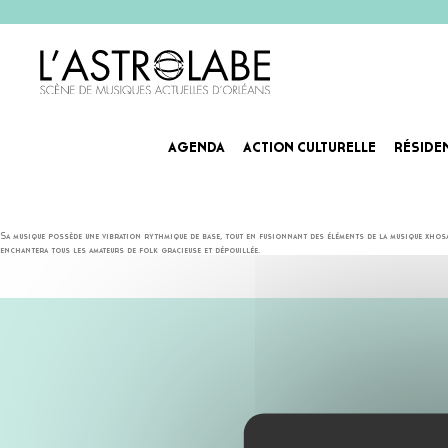
AGENDA
ACTION CULTURELLE
RÉSIDE
BONGEZIWE MABANDLA
Bongeziwe Mabandla
a créé un son afro-folk sans pareil. Son premier solo, Umlilo, épatait par sa coh
Sa musique possède une vibration rythmique de base, tout en fusionnant des éléments de la musique xhosa
enchantera tous les amateurs de folk gracieuse et dépouillée.