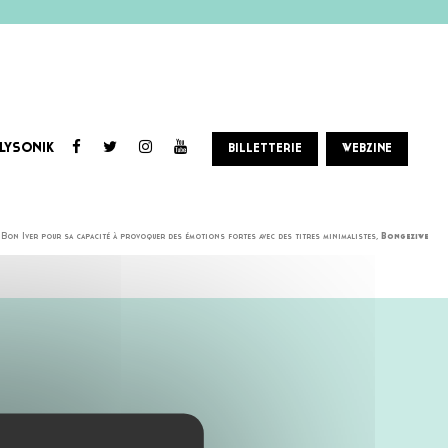
LYSONIK
BILLETTERIE
WEBZINE
so, second album signé sur Universal Music Africa.
n Bon Iver pour sa capacité à provoquer des émotions fortes avec des titres minimalistes,
Bongeziwe