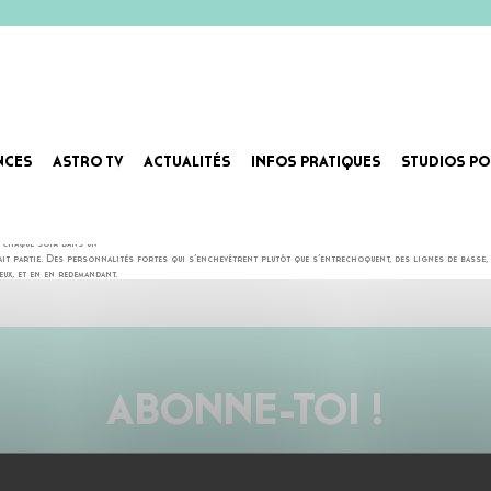
NCES
ASTRO TV
ACTUALITÉS
INFOS PRATIQUES
STUDIOS PO
s émotions qui le sont tout autant – et ça, Bon Enfant le sait et l’applique grandement. Pas de costumes, p
 à chaque soir dans un
 partie. Des personnalités fortes qui s’enchevêtrent plutôt que s’entrechoquent, des lignes de basse, des
ux, et en en redemandant.
ABONNE-TOI !