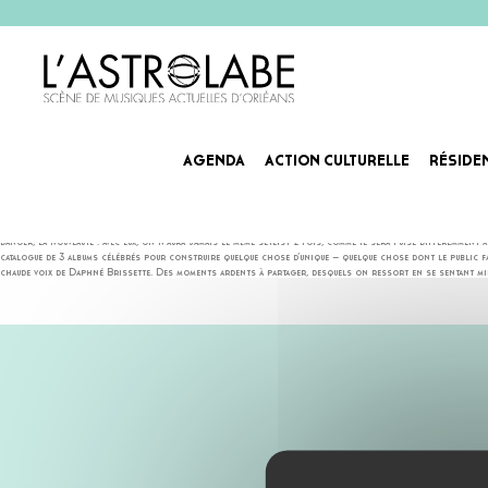
AGENDA
ACTION CULTURELLE
RÉSIDE
BON ENFANT
Le propre d’un show rock, c’est de ne pas être propre per se : c’est cet aspect brut qui fait ressentir de
danger, la nouveauté : avec eux, on n’aura jamais le même setlist 2 fois, comme il sera puisé différemment
catalogue de 3 albums célébrés pour construire quelque chose d’unique – quelque chose dont le public fait
chaude voix de Daphné Brissette. Des moments ardents à partager, desquels on ressort en se sentant mie