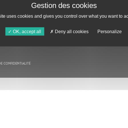
AU PROGRAMME
site uses cookies and gives you control over what you want to ac
AGENDA
ASTRO TV
OK, accept all
Deny all cookies
Personalize
DE CONFIDENTIALITÉ