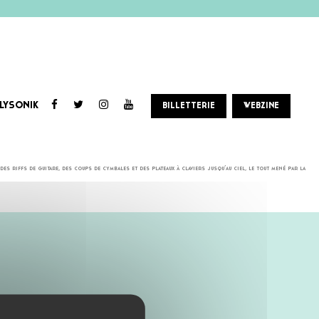
LYSONIK
BILLETTERIE
WEBZINE
as de mise en scène – juste du vrai monde qui te raconte ses vraies affaires. C’est aussi l’imprévu, le
 riffs de guitare, des coups de cymbales et des plateaux à claviers jusqu’au ciel, le tout mené par la