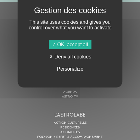
S'ABONNER À LA NEWSLETTER
This site uses cookies and gives you
control over what you want to activate
OK, accept all
Deny all cookies
En cochant cette case, j’accepte la
Politique de confidentialité
de ce site
Personalize
AU PROGRAMME
AGENDA
ASTRO TV
L’ASTROLABE
ACTION CULTURELLE
RÉSIDENCES
ACTUALITÉS
POLYSONIK REPET & ACCOMPAGNEMENT