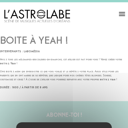
Toggl
navigat
BOITE À YEAH !
INTERVENANTS : LABOMÉDIA
Avis à tous les mélomanes-bricoleurs-du-dimanche, cet atelier est fait pour vous ! Venez créer votre
boîte à Yeah
!
Une boite à meuh qui enregistre ce que vous voulez et le répète à votre place. Aussi utile pour les
parents qui en ont marre de se répéter, que ludique pour nos chères têtes blondes. Soudez,
customisez et criez ! À l’issue de l’atelier vous pourrez repartir avec votre propre
boîte à yeah
!
DURÉE : 1H30 / À PARTIR DE 8 ANS
ABONNE-TOI !