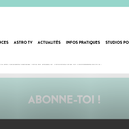
NCES
ASTRO TV
ACTUALITÉS
INFOS PRATIQUES
STUDIOS PO
UKE BAR
fite sur plusieurs rendez-vous au soleil et toujours avec un programme affûté !
ABONNE-TOI !