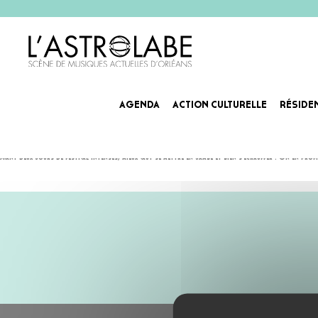
AGENDA
ACTION CULTURELLE
RÉSIDE
BEFORE HOP POP HOP – J
L’ÉCHAUFFEMENT
Avant deux jours de festival intenses, mieux vaut se mettre en jambe et bien s’échauffer ! On en pro