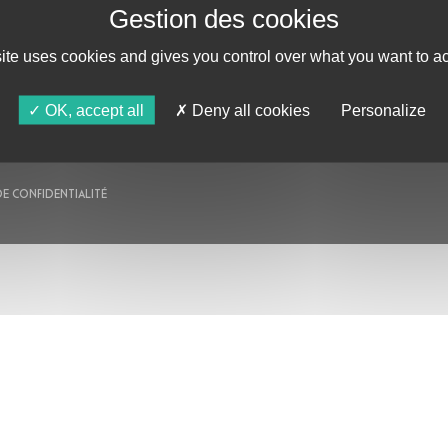
AU PROGRAMME
AGENDA
site uses cookies and gives you control over what you want to ac
ASTRO TV
OK, accept all
Deny all cookies
Personalize
DE CONFIDENTIALITÉ