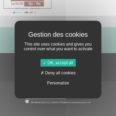
ABONNE-TOI !
This site uses cookies and gives you
control over what you want to activate
OK, accept all
S'ABONNER À LA NEWSLETTER
Deny all cookies
Personalize
En cochant cette case, j’accepte la
Politique de confidentialité
de ce site