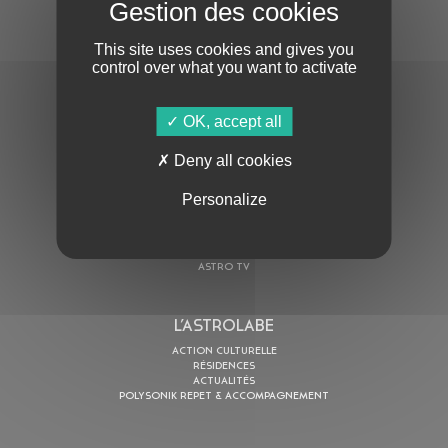
S'ABONNER À LA NEWSLETTER
This site uses cookies and gives you
control over what you want to activate
OK, accept all
En cochant cette case, j’accepte la
Politique de confidentialité
de ce site
Deny all cookies
Personalize
AU PROGRAMME
AGENDA
ASTRO TV
L’ASTROLABE
ACTION CULTURELLE
RÉSIDENCES
ACTUALITÉS
POLYSONIK REPET & ACCOMPAGNEMENT