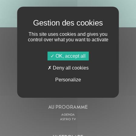
ABONNE-TOI !
This site uses cookies and gives you
control over what you want to activate
S'ABONNER À LA NEWSLETTER
OK, accept all
Deny all cookies
Personalize
En cochant cette case, j’accepte la
Politique de confidentialité
de ce site
AU PROGRAMME
AGENDA
ASTRO TV