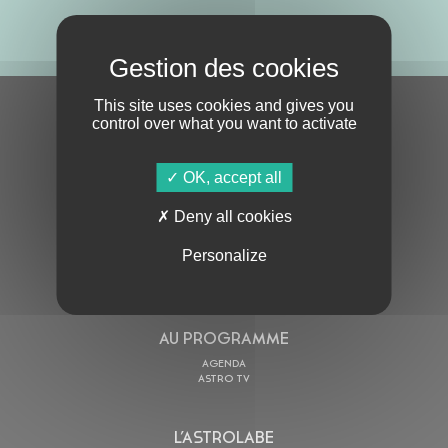
ABONNE-TOI !
This site uses cookies and gives you
S'ABONNER À LA NEWSLETTER
control over what you want to activate
OK, accept all
Deny all cookies
Personalize
En cochant cette case, j’accepte la
Politique de confidentialité
de ce site
AU PROGRAMME
AGENDA
ASTRO TV
L’ASTROLABE