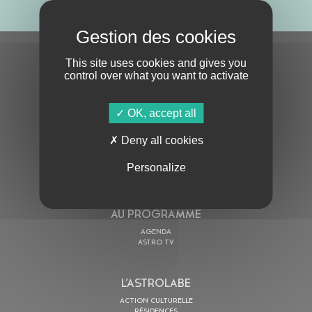
S'ABONNER À LA NEWSLETTER
This site uses cookies and gives you
control over what you want to activate
OK, accept all
Deny all cookies
En cochant cette case, j’accepte la
Politique de confidentialité
de ce site
Personalize
AU PROGRAMME
AGENDA
ASTRO TV
L’ASTROLABE
ACTION CULTURELLE
RÉSIDENCES