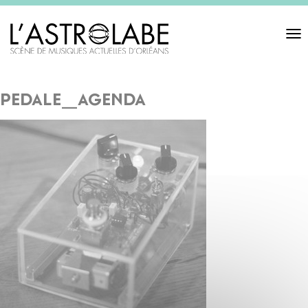
Toggl
navigat
pedale_agenda