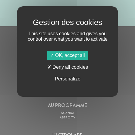
ABONNE-TOI !
This site uses cookies and gives you
control over what you want to activate
S'ABONNER À LA NEWSLETTER
OK, accept all
Deny all cookies
Personalize
En cochant cette case, j’accepte la
Politique de confidentialité
de ce site
AU PROGRAMME
AGENDA
ASTRO TV