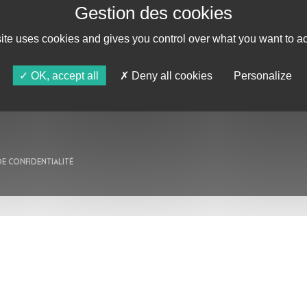
site uses cookies and gives you control over what you want to ac
AU PROGRAMME
AGENDA
OK, accept all
Deny all cookies
Personalize
ASTRO TV
DE CONFIDENTIALITÉ