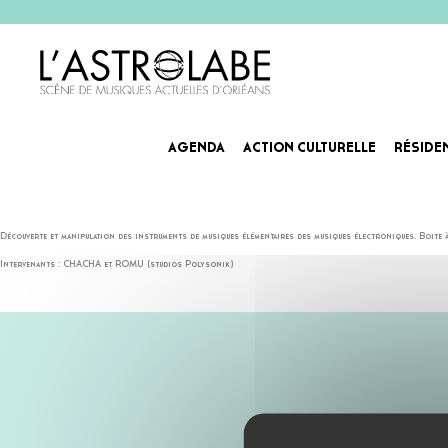
AGENDA
ACTION CULTURELLE
RÉSIDE
ATELIER – LES INSTRUMEN
Samedi 5 octobre – 15h à 18h – studio Polysonik
Découverte et manipulation des instruments de musiques élémentaires des musiques électroniques. Boite à 
Intervenants : CHACHA et ROMU (studios Polysonik)