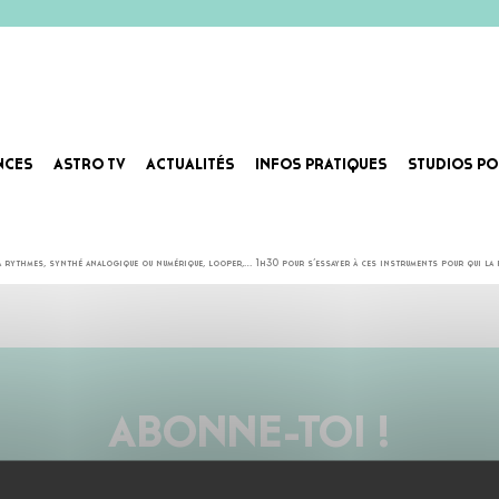
NCES
ASTRO TV
ACTUALITÉS
INFOS PRATIQUES
STUDIOS PO
TS DE BASE DES MUSIQUES 
rythmes, synthé analogique ou numérique, looper,… 1h30 pour s’essayer à ces instruments pour qui la prat
ABONNE-TOI !