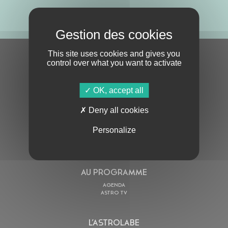
ABONNE-TOI !
This site uses cookies and gives you
S'ABONNER À LA NEWSLETTER
control over what you want to activate
OK, accept all
Deny all cookies
Personalize
En cochant cette case, j’accepte la
Politique de confidentialité
de ce site
AU PROGRAMME
AGENDA
ASTRO TV
L’ASTROLABE