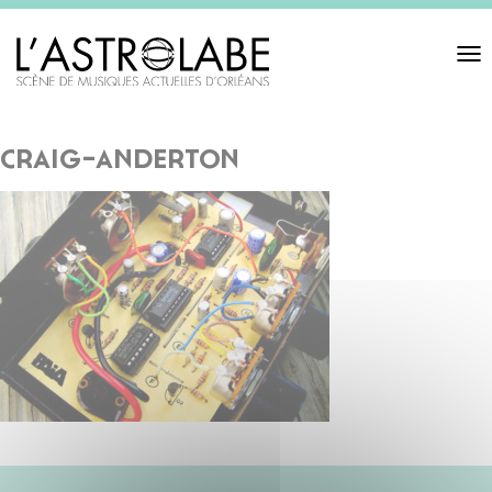
Toggl
navigat
craig-anderton