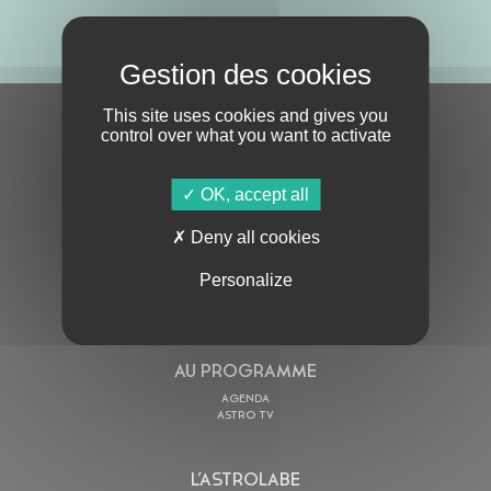
ABONNE-TOI !
This site uses cookies and gives you
S'ABONNER À LA NEWSLETTER
control over what you want to activate
OK, accept all
Deny all cookies
Personalize
En cochant cette case, j’accepte la
Politique de confidentialité
de ce site
AU PROGRAMME
AGENDA
ASTRO TV
L’ASTROLABE