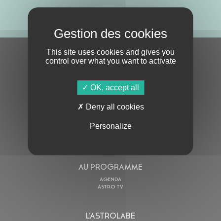
ABONNE-TOI !
This site uses cookies and gives you
S'ABONNER À LA NEWSLETTER
control over what you want to activate
OK, accept all
Deny all cookies
Personalize
En cochant cette case, j’accepte la
Politique de confidentialité
de ce site
AU PROGRAMME
AGENDA
ASTRO TV
L’ASTROLABE