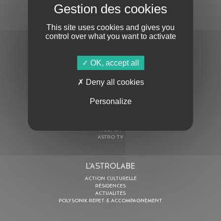
S'ABONNER À LA NEWSLETTER
This site uses cookies and gives you
control over what you want to activate
OK, accept all
Deny all cookies
En cochant cette case, j’accepte la
Politique de confidentialité
de ce site
Personalize
AU PROGRAMME
AGENDA
ASTRO TV
L’ASTROLABE
ACTION CULTURELLE
RÉSIDENCES
ACTUALITÉS
POLYSONIK REPET & ACCOMPAGNEMENT