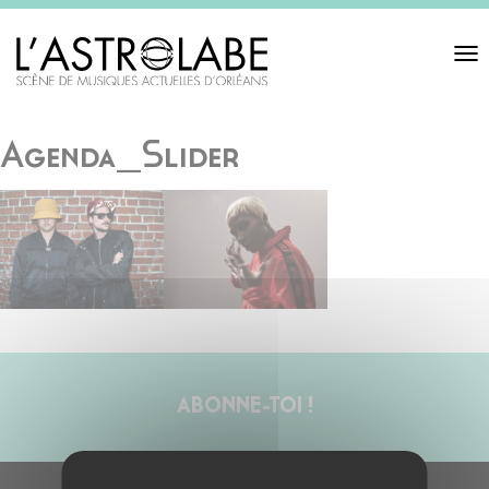
Toggl
navigat
Agenda_Slider
ABONNE-TOI !