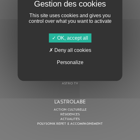
S'ABONNER À LA NEWSLETTER
This site uses cookies and gives you
control over what you want to activate
OK, accept all
En cochant cette case, j’accepte la
Politique de confidentialité
de ce site
Deny all cookies
Personalize
AU PROGRAMME
AGENDA
ASTRO TV
L’ASTROLABE
ACTION CULTURELLE
RÉSIDENCES
ACTUALITÉS
POLYSONIK REPET & ACCOMPAGNEMENT