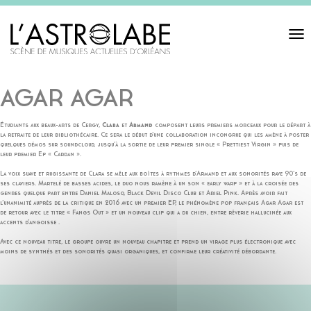
Toggl
navigat
AGAR AGAR
Étudiants aux beaux-arts de Cergy,
Clara
et
Armand
composent leurs premiers morceaux pour le départ à
la retraite de leur bibliothécaire. Ce sera le début d’une collaboration incongrue qui les amène à poster
quelques démos sur soundcloud, jusqu’à la sortie de leur premier single « Prettiest Virgin » puis de
leur premier Ep « Cardan ».
La voix suave et rugissante de Clara se mêle aux boîtes à rythmes d’Armand et aux sonorités rave 90’s de
ses claviers. Martelé de basses acides, le duo nous ramène à un son « early warp » et à la croisée des
genres quelque part entre Daniel Maloso, Black Devil Disco Club et Ariel Pink. Après avoir fait
l’unanimité auprès de la critique en 2016 avec un premier EP, le phénomène pop français Agar Agar est
de retour avec le titre « Fangs Out » et un nouveau clip qui a du chien, entre rêverie hallucinée aux
accents d’angoisse .
Avec ce nouveau titre, le groupe ouvre un nouveau chapitre et prend un virage plus électronique avec
moins de synthés et des sonorités quasi organiques, et confirme leur créativité débordante.