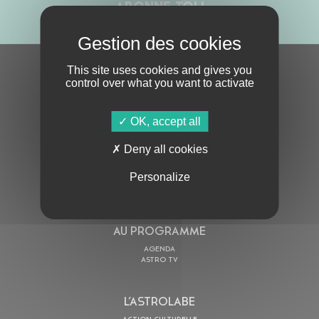
ABONNE-TOI !
This site uses cookies and gives you
S'ABONNER À LA NEWSLETTER
control over what you want to activate
OK, accept all
Deny all cookies
Personalize
En cochant cette case, j’accepte la
Politique de confidentialité
de ce site
AU PROGRAMME
AGENDA
ASTRO TV
L’ASTROLABE