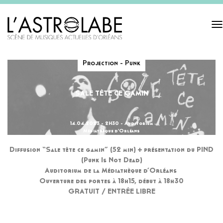
Tog
navi
Projection - Punk
SALE TÊTE CE GAMIN
14.04.2023 - 2H30 - Auditorium
Médiathèque d'Orléans
Diffusion “Sale tête ce gamin” (52 min) + présentation du PIND
(Punk Is Not Dead)
Auditorium de la Médiathèque d’Orléans
Ouverture des portes à 18h15, début à 18h30
GRATUIT / ENTRÉE LIBRE