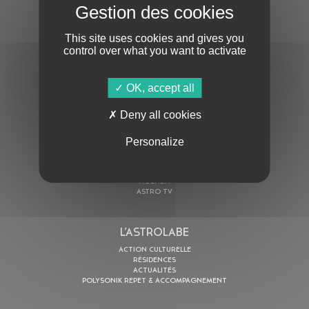
S'ABONNER À LA NEWSLETTER
This site uses cookies and gives you
control over what you want to activate
OK, accept all
Deny all cookies
En cochant cette case, j’accepte la
Politique de confidentialité
de ce site
Personalize
AU PROGRAMME
AGENDA
ASTRO TV
L’ASTROLABE
ACTION CULTURELLE
RÉSIDENCES
ACTUALITÉS
POLYSONIK REPET & ACCOMPAGNEMENT