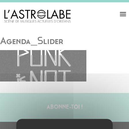
Toggl
navigat
Agenda_Slider
ABONNE-TOI !