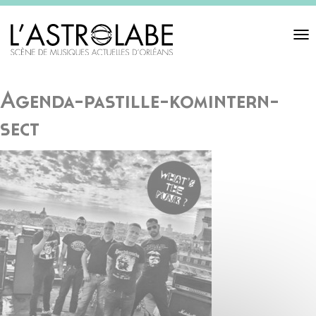
Toggl
navigat
Agenda-pastille-komintern-
sect