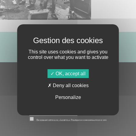
ABONNE-TOI !
This site uses cookies and gives you
control over what you want to activate
OK, accept all
S'ABONNER À LA NEWSLETTER
Deny all cookies
Personalize
En cochant cette case, j’accepte la
Politique de confidentialité
de ce site