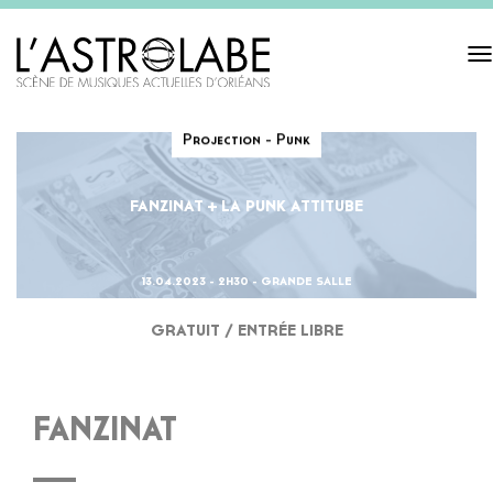
Tog
navi
Projection - Punk
FANZINAT + LA PUNK ATTITUBE
13.04.2023 - 2H30 - GRANDE SALLE
GRATUIT / ENTRÉE LIBRE
FANZINAT