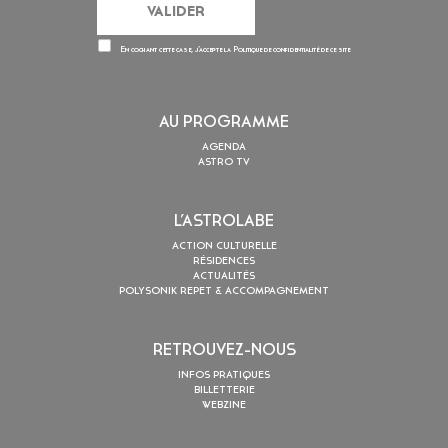
En cochant cette case, j’accepte la
Politique de confidentialité
de ce site
AU PROGRAMME
AGENDA
ASTRO TV
L’ASTROLABE
ACTION CULTURELLE
RÉSIDENCES
ACTUALITÉS
POLYSONIK REPET & ACCOMPAGNEMENT
RETROUVEZ-NOUS
INFOS PRATIQUES
BILLETTERIE
WEBZINE