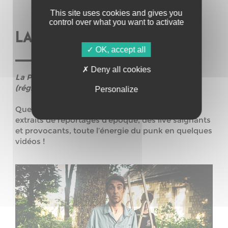
This site uses cookies and gives you
control over what you want to activate
LA PUNK ATTITUBE
OK, accept all
Deny all cookies
La Punk AttiTube par Stéphane Charasse
(régisseur à Polysonik)
Personalize
Que reste t-il du punk sur Youtube en 2023, des
extraits de reportages d’époque, des live saignants
et provocants, toute l’énergie du punk en quelques
vidéos !