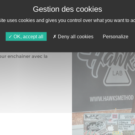
 HAWKS
site uses cookies and gives you control over what you want to ac
OK, accept all
Deny all cookies
Personalize
s légère que le hip hop, elle
lectronique riche en
iliser votre corps et vous
our enchainer avec la