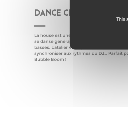
DANCE CLUB – YUGSON
This 
La house est une danse de rue freestyle. Plu
se danse généralement sur de la musique é
basses. L’atelier vous permettra de mieux ut
synchroniser aux rythmes du DJ… Parfait p
Bubble Boom !