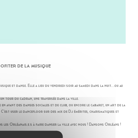
PROFITER DE LA MUSIQUE
usique et danse. Elle a lieu du vendredi soir au samedi dans la nuit…ou au
 un tour du cadran, une traversée dans la ville.
 en avant des danses sociales et de club, ou encore le cabaret, un art de la
 C’est user le dancefloor sur des mix de Dj émérites, charismatiques et
s les Orléanais.e.s à faire danser la ville avec nous ! Dansons Orléans !