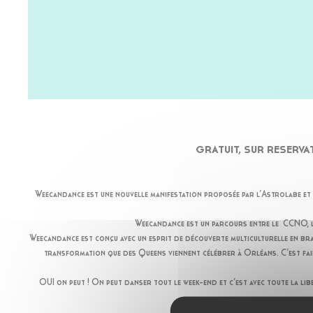
GRATUIT, SUR RESERVAT
Weecandance est une nouvelle manifestation proposée par l’Astrolabe et le
Weecandance est un parcours entre le CCNO, le T
Weecandance est conçu avec un esprit de découverte multiculturelle en brass
transformation que des Queens viennent célébrer à Orléans. C’est faire
OUI on peut ! On peut danser tout le week-end et c’est avec toute la lib