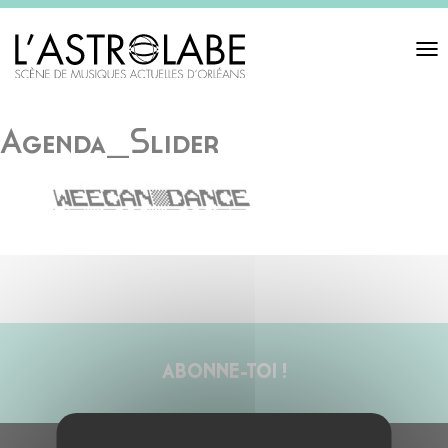
Toggl
navigat
Agenda_Slider
ABONNE-TOI !