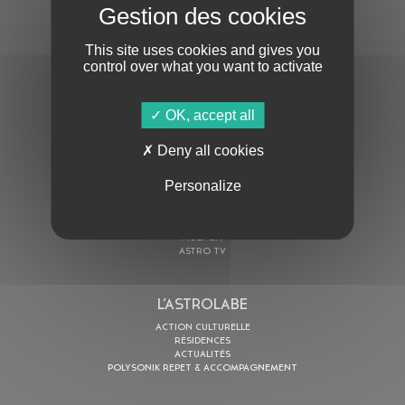
S'ABONNER À LA NEWSLETTER
This site uses cookies and gives you
control over what you want to activate
OK, accept all
Deny all cookies
En cochant cette case, j’accepte la
Politique de confidentialité
de ce site
Personalize
AU PROGRAMME
AGENDA
ASTRO TV
L’ASTROLABE
ACTION CULTURELLE
RÉSIDENCES
ACTUALITÉS
POLYSONIK REPET & ACCOMPAGNEMENT