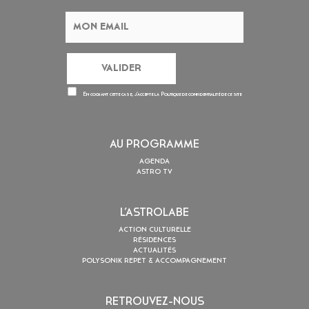
En cochant cette case, j’accepte la
Politique de confidentialité
de ce site
AU PROGRAMME
AGENDA
ASTRO TV
L’ASTROLABE
ACTION CULTURELLE
RÉSIDENCES
ACTUALITÉS
POLYSONIK REPET & ACCOMPAGNEMENT
RETROUVEZ-NOUS