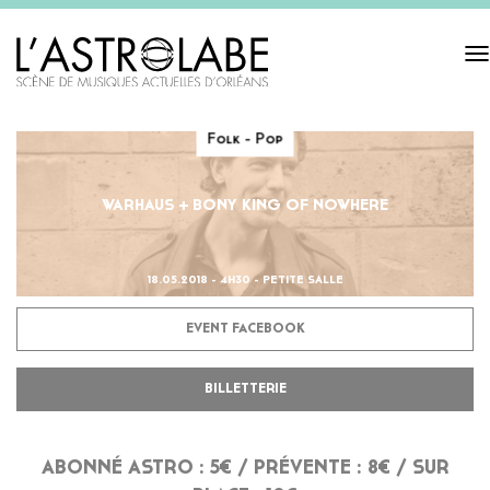
Tog
navi
Folk - Pop
WARHAUS + BONY KING OF NOWHERE
18.05.2018 - 4H30 - PETITE SALLE
EVENT FACEBOOK
BILLETTERIE
ABONNÉ ASTRO : 5€ / PRÉVENTE : 8€ / SUR