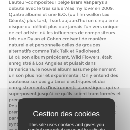
L’auteur-compositeur belge
Bram Vanparys
a
débuté avec le très salué ‘Alas my love’ en 2009.
Quatre albums et une B.O. (du film wallon Les
Géants) plus tard, il sort aujourd’hui un cinquième
disque qui définit plus que jamais l’univers unique
de cet artiste, où les influences de compositeurs
tels que Dylan et Cohen croisent de manière
naturelle et personnelle celles de groupes
alternatifs comme Talk Talk et Radiohead.
Là où son album précédent, Wild Flowers, était
enregistré à Los Angeles et puisait dans
l’americana, le nouvel album assume pleinement
un son plus noir et expérimental. On y entend des
couteaux sur des guitares électriques et des
enregistrements d’instruments acoustiques qui se
superposent jusqu’à ce qu’ils soient transformés et
prennent une forme unique.
Pour présenter ces nouvelles chansons en avant-
première,
The Bony King of Nowhere
sera rejoint
par Gertjan Van Hellemont, dont la guitare, le
synthé et les voix d’arrière-plan évoquent les
This site uses cookies and gives you
control over what you want to activate