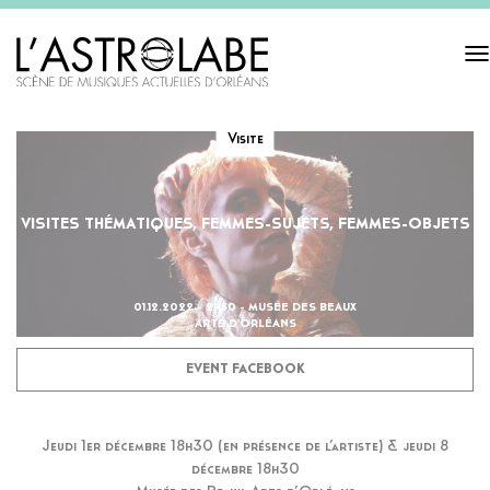
Tog
navi
Visite
VISITES THÉMATIQUES, FEMMES-SUJETS, FEMMES-OBJETS
01.12.2022 - 2H30 - MUSÉE DES BEAUX
ARTS D'ORLÉANS
EVENT FACEBOOK
Jeudi 1er décembre 18h30 (en présence de l’artiste) & jeudi 8
décembre 18h30