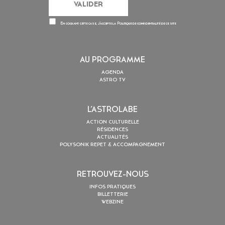
En cochant cette case, j’accepte la
Politique de confidentialité
de ce site
AU PROGRAMME
AGENDA
ASTRO TV
L’ASTROLABE
ACTION CULTURELLE
RÉSIDENCES
ACTUALITÉS
POLYSONIK REPET & ACCOMPAGNEMENT
RETROUVEZ-NOUS
INFOS PRATIQUES
BILLETTERIE
WEBZINE