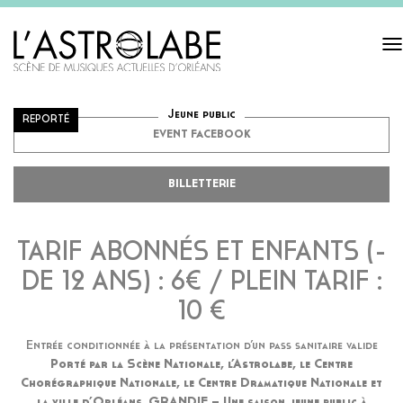
Tog
navi
TYPO TYPEX
16.01.2022 - 0H00 - GRANDE SALLE
Jeune public
REPORTÉ
EVENT FACEBOOK
BILLETTERIE
TARIF ABONNÉS ET ENFANTS (-
DE 12 ANS) : 6€ / PLEIN TARIF :
10 €
Entrée conditionnée à la présentation d’un pass sanitaire valide
Porté par la Scène Nationale, l’Astrolabe, le Centre
Chorégraphique Nationale, le Centre Dramatique Nationale et
la ville d’Orléans, GRAND!E – Une saison jeune public à