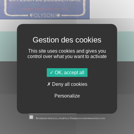
ABONNE-TOI !
This site uses cookies and gives you
control over what you want to activate
OK, accept all
S'ABONNER À LA NEWSLETTER
Deny all cookies
Personalize
En cochant cette case, j’accepte la
Politique de confidentialité
de ce site