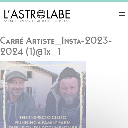
Toggl
navigat
Carré Artiste_Insta-2023-
2024 (1)@1x_1