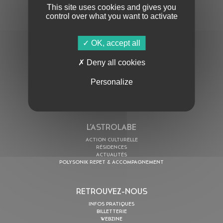
This site uses cookies and gives you
control over what you want to activate
OK, accept all
En cochant cette case, j’accepte la
Politique de confidentialité
de ce site
Deny all cookies
AU PROGRAMME
Personalize
AGENDA
ASTRO TV
L’ASTROLABE
ACTION CULTURELLE
RÉSIDENCES
ACTUALITÉS
POLYSONIK REPET & ACCOMPAGNEMENT
RETROUVEZ-NOUS
INFOS PRATIQUES
BILLETTERIE
WEBZINE