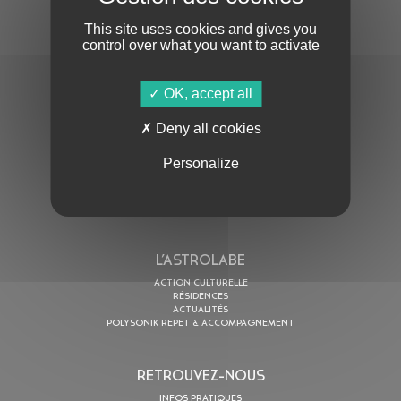
This site uses cookies and gives you
control over what you want to activate
OK, accept all
En cochant cette case, j’accepte la
Politique de confidentialité
de ce site
Deny all cookies
Personalize
AU PROGRAMME
AGENDA
ASTRO TV
L’ASTROLABE
ACTION CULTURELLE
RÉSIDENCES
ACTUALITÉS
POLYSONIK REPET & ACCOMPAGNEMENT
RETROUVEZ-NOUS
INFOS PRATIQUES