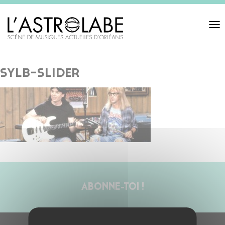
Toggl
navigat
sylb-slider
ABONNE-TOI !