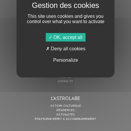
S'ABONNER À LA NEWSLETTER
This site uses cookies and gives you
control over what you want to activate
OK, accept all
Deny all cookies
En cochant cette case, j’accepte la
Politique de confidentialité
de ce site
Personalize
AU PROGRAMME
AGENDA
ASTRO TV
L’ASTROLABE
ACTION CULTURELLE
RÉSIDENCES
ACTUALITÉS
POLYSONIK REPET & ACCOMPAGNEMENT