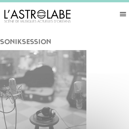
Toggl
navigat
soniksession