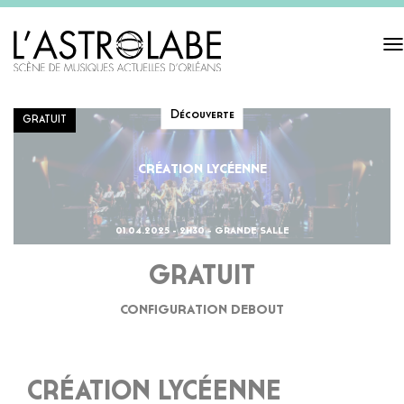
Tog
navi
Découverte
GRATUIT
CRÉATION LYCÉENNE
01.04.2025 - 2H30 - GRANDE SALLE
GRATUIT
CONFIGURATION DEBOUT
CRÉATION LYCÉENNE