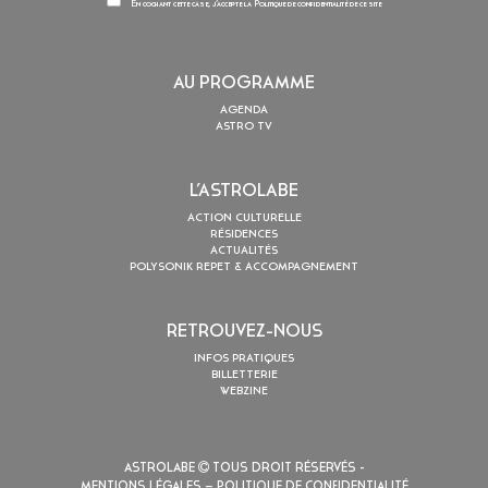
En cochant cette case, j’accepte la
Politique de confidentialité
de ce site
AU PROGRAMME
AGENDA
ASTRO TV
L’ASTROLABE
ACTION CULTURELLE
RÉSIDENCES
ACTUALITÉS
POLYSONIK REPET & ACCOMPAGNEMENT
RETROUVEZ-NOUS
INFOS PRATIQUES
BILLETTERIE
WEBZINE
ASTROLABE
TOUS DROIT RÉSERVÉS -
MENTIONS LÉGALES
– POLITIQUE DE CONFIDENTIALITÉ