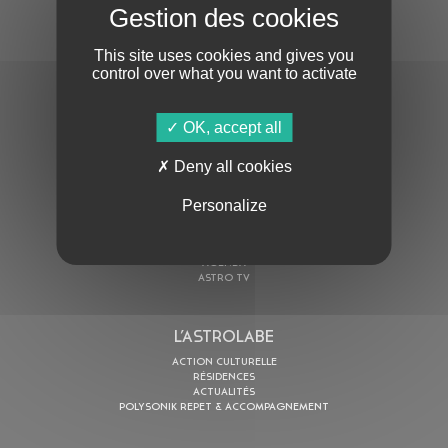
S'ABONNER À LA NEWSLETTER
This site uses cookies and gives you
control over what you want to activate
OK, accept all
Deny all cookies
En cochant cette case, j’accepte la
Politique de confidentialité
de ce site
Personalize
AU PROGRAMME
AGENDA
ASTRO TV
L’ASTROLABE
ACTION CULTURELLE
RÉSIDENCES
ACTUALITÉS
POLYSONIK REPET & ACCOMPAGNEMENT