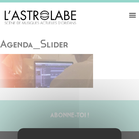
Toggl
navigat
Agenda_Slider
ABONNE-TOI !