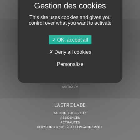
S'ABONNER À LA NEWSLETTER
This site uses cookies and gives you
control over what you want to activate
OK, accept all
Deny all cookies
En cochant cette case, j’accepte la
Politique de confidentialité
de ce site
Personalize
AU PROGRAMME
AGENDA
ASTRO TV
L’ASTROLABE
ACTION CULTURELLE
RÉSIDENCES
ACTUALITÉS
POLYSONIK REPET & ACCOMPAGNEMENT