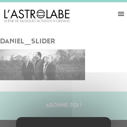
Toggl
navigat
daniel_slider
ABONNE-TOI !