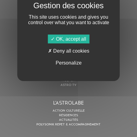
S'ABONNER À LA NEWSLETTER
This site uses cookies and gives you
control over what you want to activate
OK, accept all
Deny all cookies
En cochant cette case, j’accepte la
Politique de confidentialité
de ce site
Personalize
AU PROGRAMME
AGENDA
ASTRO TV
L’ASTROLABE
ACTION CULTURELLE
RÉSIDENCES
ACTUALITÉS
POLYSONIK REPET & ACCOMPAGNEMENT