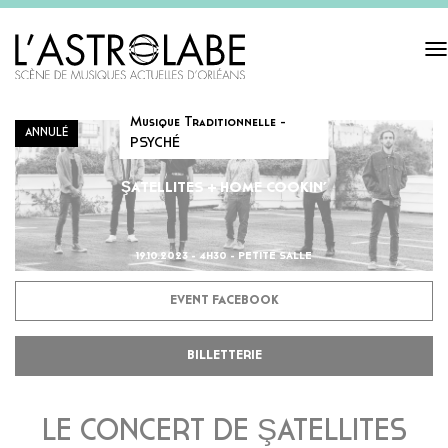
Tog
navi
Musique Traditionnelle -
ANNULÉ
PSYCHÉ
ŞATELLITES + HOME COOKIN’
19.10.2023 - 4H30 - PETITE SALLE
EVENT FACEBOOK
BILLETTERIE
LE CONCERT DE ŞATELLITES