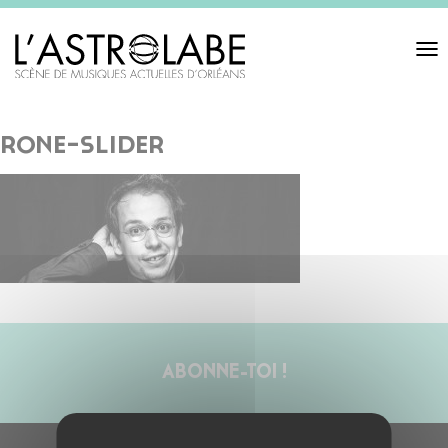
Toggl
navigat
rone-slider
ABONNE-TOI !