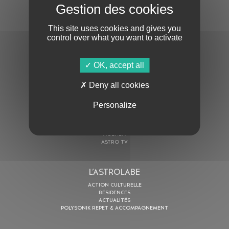
S'ABONNER À LA NEWSLETTER
This site uses cookies and gives you
control over what you want to activate
OK, accept all
Deny all cookies
En cochant cette case, j’accepte la
Politique de confidentialité
de ce site
Personalize
AU PROGRAMME
AGENDA
ASTRO TV
L’ASTROLABE
ACTION CULTURELLE
RÉSIDENCES
ACTUALITÉS
POLYSONIK REPET & ACCOMPAGNEMENT