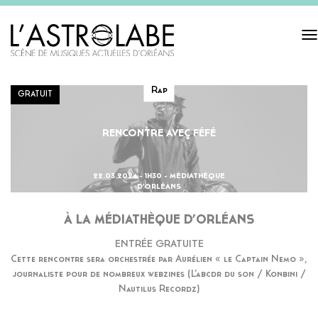
Tog
navi
Rap
GRATUIT
RENCONTRE AVEC FÉFÉ
22.03.2024 - 1H30 - MÉDIATHÈQUE
D'ORLÉANS
À LA MÉDIATHÈQUE D’ORLÉANS
ENTRÉE GRATUITE
Cette rencontre sera orchestrée par Aurélien « le Captain Nemo »,
journaliste pour de nombreux webzines (L’abcdr du son / Konbini /
Nautilus Recordz)