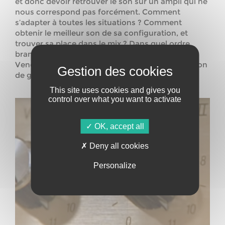
et donc devoir retrouver le son sur un ampli qui ne
nous correspond pas forcément. Comment
s’adapter à toutes les situations ? Comment
obtenir le meilleur son de sa configuration, et
trouver sa place dans le mix ? Dans quel ordre
brancher ses pédales d’effet ?
Venez trouvez les astuces pour dompter votre son
de guitare.
This site uses cookies and gives you
control over what you want to activate
OK, accept all
Deny all cookies
Personalize