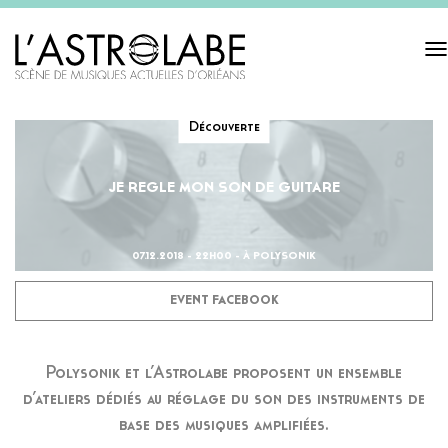
Tog
navi
Découverte
JE REGLE MON SON DE GUITARE
07.12.2018 - 22H00 - À POLYSONIK
EVENT FACEBOOK
Polysonik et l’Astrolabe proposent un ensemble
d’ateliers dédiés au réglage du son des instruments de
base des musiques amplifiées.