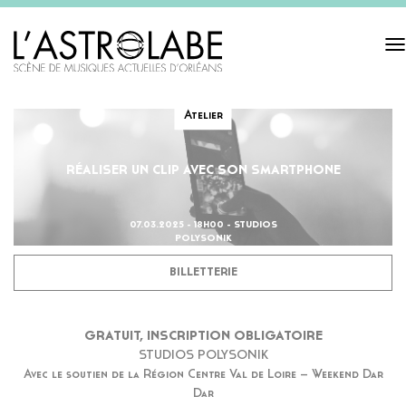
Tog
navi
Atelier
RÉALISER UN CLIP AVEC SON SMARTPHONE
07.03.2025 - 18H00 - STUDIOS
POLYSONIK
BILLETTERIE
GRATUIT, INSCRIPTION OBLIGATOIRE
STUDIOS POLYSONIK
Avec le soutien de la Région Centre Val de Loire – Weekend Dar
Dar