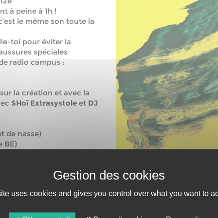
 12e
nt à peine à 1h !
c’est le même son toute la
le-toi pour éviter la
haussures spéciales
 de radio campus :
r la création et avec la
avec
SHoï Extrasystole
et
DJ
t de nasse)
e BE)
Live looper belge. Il
lectroniques : Dubstep,
encé par jouer à Liège (BE),
site uses cookies and gives you control over what you want to ac
d, et s’est fait un nom
t le titre de vice
volue désormais dans les