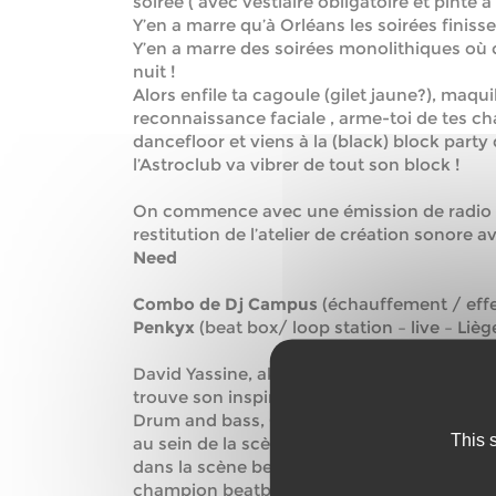
soirée ( avec vestiaire obligatoire et pinte à
Y’en a marre qu’à Orléans les soirées finisse
Y’en a marre des soirées monolithiques où 
nuit !
Alors enfile ta cagoule (gilet jaune?), maquil
reconnaissance faciale , arme-toi de tes c
dancefloor et viens à la (black) block party
l’Astroclub va vibrer de tout son block !
On commence avec une émission de radio su
restitution de l’atelier de création sonore 
Need
Combo de Dj Campus
(échauffement / effe
Penkyx
(beat box/ loop station – live – Lièg
David Yassine, aka
Penkyx
est un Beatboxer/
trouve son inspiration dans les musiques é
Drum and bass, Glitch hop, Trap… Il a comm
This 
au sein de la scène électronique undergroun
dans la scène beatbox notamment en gagnan
champion beatbix/loopstation en 2015. Il é