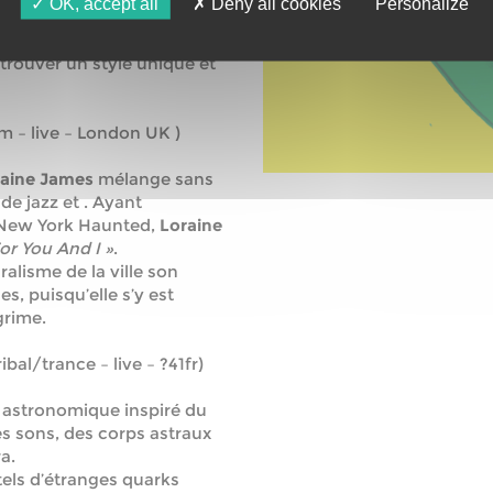
OK, accept all
Deny all cookies
Personalize
 des loopers les plus
s compétitions les plus
 trouver un style unique et
m – live – London UK )
raine James
mélange sans
de jazz et . Ayant
New York Haunted,
Loraine
For You And I »
.
ralisme de la ville son
s, puisqu’elle s’y est
 grime.
al/trance – live – ?41fr)
 astronomique inspiré du
es sons, des corps astraux
a.
 tels d’étranges quarks