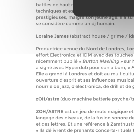
battles de haut niveau, est aujourd’hui l’un
techniques et est invité comme jury pour le
prestigieuses, malgré son jeune âge. Il a su
se considère comme un dj humain.
Loraine James
(abstract house / grime / id
Productrice venue du Nord de Londres,
Lo
effort Electronica et IDM avec des touches 
récemment publié
« Button Mashing »
sur 
a signé avec Hyperdub pour son album,
« 
Elle a grandi à Londres et doit au multicultu
ouverture d’esprit et ses influences musicale
nourrie de jazz, d’electronica, de drill et de
zOH/astre
(duo machine batterie psyche/trib
ZOH/ASTRE
est un jeu de mots magique et
langage des oiseaux, de la fusion sonore d
et des lettres. Et une référence à Zarathustr
« Ils délivrent de prenants concerts-rituels