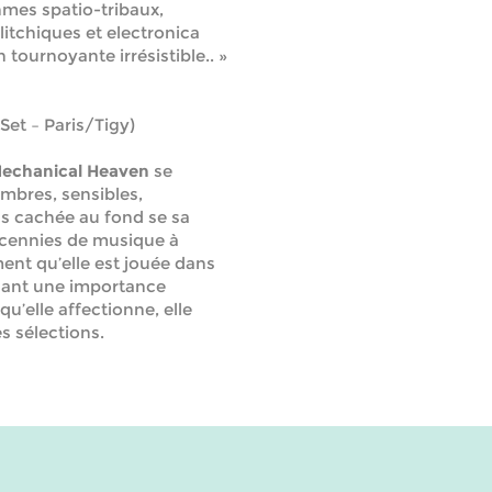
hmes spatio-tribaux,
litchiques et electronica
tournoyante irrésistible.. »
Set – Paris/Tigy)
echanical Heaven
se
ombres, sensibles,
s cachée au fond se sa
cennies de musique à
ent qu’elle est jouée dans
dant une importance
 qu’elle affectionne, elle
es sélections.