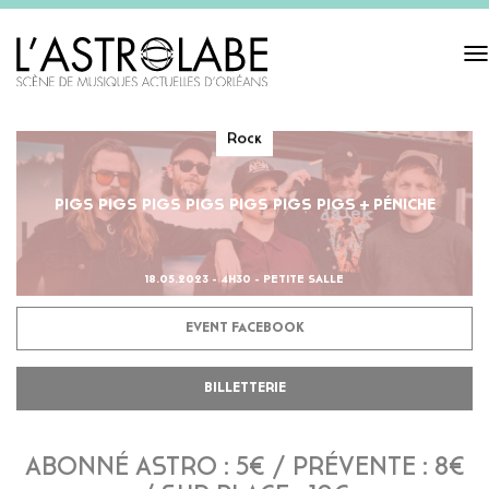
Tog
navi
Rock
PIGS PIGS PIGS PIGS PIGS PIGS PIGS + PÉNICHE
18.05.2023 - 4H30 - PETITE SALLE
EVENT FACEBOOK
BILLETTERIE
ABONNÉ ASTRO : 5€ / PRÉVENTE : 8€