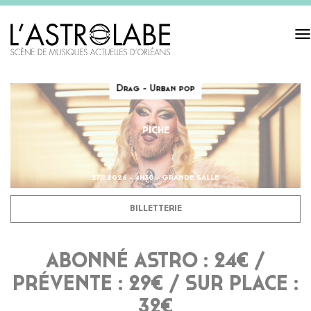
Tog
navi
Drag - Urban pop
PICHE
27.11.2026 - 4H30 - GRANDE SALLE
BILLETTERIE
ABONNÉ ASTRO : 24€ /
PRÉVENTE : 29€ / SUR PLACE :
32€