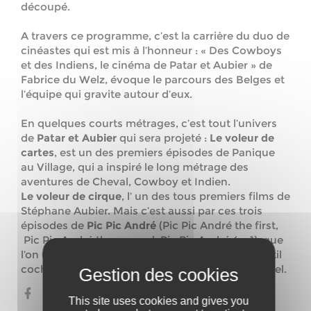
découpé.
A travers ce programme, c’est la carrière du duo de
cinéastes qui est mis à l’honneur : « Des Cowboys
et des Indiens, le cinéma de Patar et Aubier » de
Fabrice du Welz, évoque le parcours des Belges et
l’équipe qui gravite autour d’eux.
En quelques courts métrages, c’est tout l’univers
de
Patar et Aubier
qui sera projeté :
Le voleur de
cartes
, est un des premiers épisodes de Panique
au Village, qui a inspiré le long métrage des
aventures de Cheval, Cowboy et Indien.
Le voleur de cirque
, l’ un des tous premiers films de
Stéphane Aubier. Mais c’est aussi par ces trois
épisodes de
Pic Pic André
(Pic Pic André the first,
Pic Pic André the second, Pic Pic André 4 – 1) que
l’on (re)découvrira les histoires de Pic Pic, le gentil
cochon magique et André, un cheval un peu cruel.
This site uses cookies and gives you