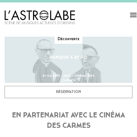
Tog
navi
Découverte
PANIQUE À BORD
27.04.2019 - 1H20 - CINÉMA DES
CARMES
RÉSERVATION
EN PARTENARIAT AVEC LE CINÉMA
DES CARMES