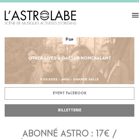
Tog
navi
Pop
OTHER LIVES + GAÉTAN NONCHALANT
11.03.2022 - 4H30 - GRANDE SALLE
EVENT FACEBOOK
BILLETTERIE
ABONNÉ ASTRO : 17€ /