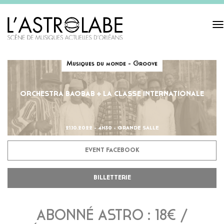
Tog
navi
Musiques du monde - Groove
ORCHESTRA BAOBAB + LA CLASSE INTERNATIONALE
21.10.2022 - 4H30 - GRANDE SALLE
EVENT FACEBOOK
BILLETTERIE
ABONNÉ ASTRO : 18€ /