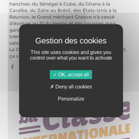
hanches: du Sénégal à Cuba, du Ghana à la
Caraïbe, du Zaïre au Brésil, des États-Unis à la
Réunion, le Grand méchant Groove n’a cessé
d’évoluer au fil du temps et des voyages mais
garde chevillé au beat l’amour des corps qui se
trémoussent sur le pistes de danses ou dans les
salons, les cuisines…
La Classe Internationale, c’est comme le chocolat,
This site uses cookies and gives you
ça va direct dans les hanches !
control over what you want to activate
OK, accept all
Deny all cookies
Personalize