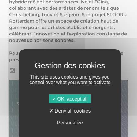
hybride mêlant performances live et DJing,
collaborant avec des artistes de renom tels que
Chris Liebing, Lucy et Surgeon. Son projet STOOR à
Rotterdam offre un espace de création haut de
gamme pour les artistes établis et émergents,
célébrant l’innovation et l’exploration constante de
nouveaux horizons sonores.
Pour l’accompagner, nos Dj locaux seront encore
présents, Les Moloko, Dan Hill et Line Ten.
This site uses cookies and gives you
control over what you want to activate
OK, accept all
Deny all cookies
Personalize