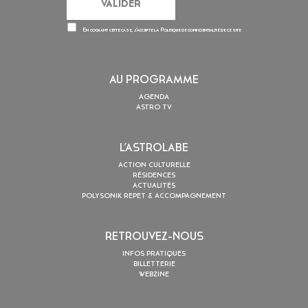
En cochant cette case, j’accepte la
Politique de confidentialité
de ce site
AU PROGRAMME
AGENDA
ASTRO TV
L’ASTROLABE
ACTION CULTURELLE
RÉSIDENCES
ACTUALITÉS
POLYSONIK REPET & ACCOMPAGNEMENT
RETROUVEZ-NOUS
INFOS PRATIQUES
BILLETTERIE
WEBZINE